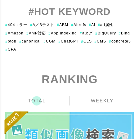
#HOT KEYWORD
404エラー
A／Bテスト
ABM
Ahrefs
AI
alt属性
#
#
#
#
#
#
Amazon
AMP対応
App Indexing
aタグ
BigQuery
Bing
#
#
#
#
#
#
btob
canonical
CGM
ChatGPT
CLS
CMS
concrete5
#
#
#
#
#
#
#
CPA
#
RANKING
TOTAL
WEEKLY