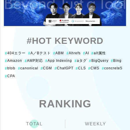
#HOT KEYWORD
404エラー
A／Bテスト
ABM
Ahrefs
AI
alt属性
#
#
#
#
#
#
Amazon
AMP対応
App Indexing
aタグ
BigQuery
Bing
#
#
#
#
#
#
btob
canonical
CGM
ChatGPT
CLS
CMS
concrete5
#
#
#
#
#
#
#
CPA
#
RANKING
TOTAL
WEEKLY