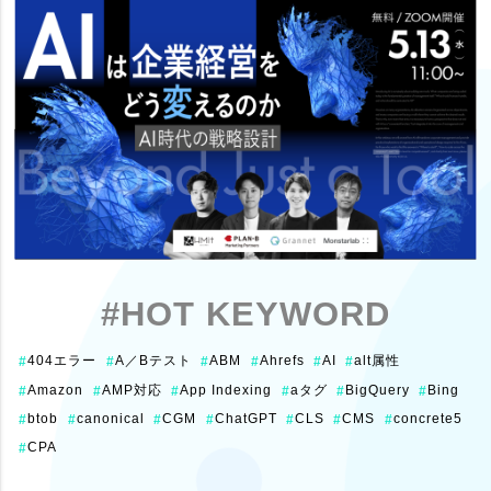
#HOT KEYWORD
404エラー
A／Bテスト
ABM
Ahrefs
AI
alt属性
#
#
#
#
#
#
Amazon
AMP対応
App Indexing
aタグ
BigQuery
Bing
#
#
#
#
#
#
btob
canonical
CGM
ChatGPT
CLS
CMS
concrete5
#
#
#
#
#
#
#
CPA
#