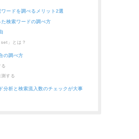
検索ワードを調べるメリット2選
使った検索ワードの調べ方
由
ot set」とは？
合の調べ方
する
推測する
ード分析と検索流入数のチェックが大事