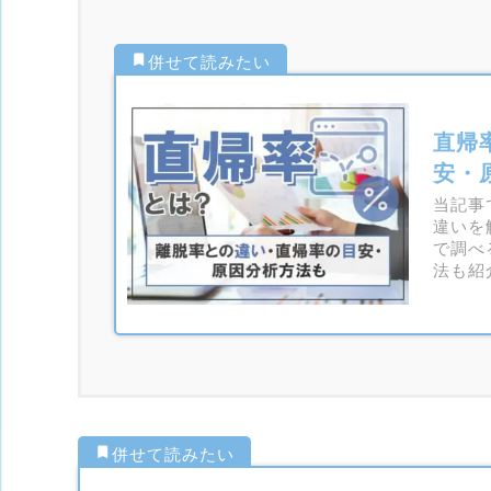
直帰
安・
当記事
違いを
で調べ
法も紹
考にし