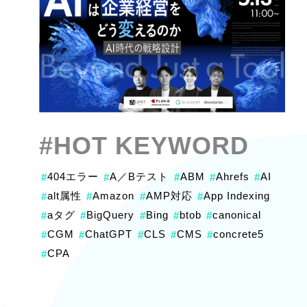
#HOT KEYWORD
404エラー
A／Bテスト
ABM
Ahrefs
AI
#
#
#
#
#
alt属性
Amazon
AMP対応
App Indexing
#
#
#
#
aタグ
BigQuery
Bing
btob
canonical
#
#
#
#
#
CGM
ChatGPT
CLS
CMS
concrete5
#
#
#
#
#
CPA
#