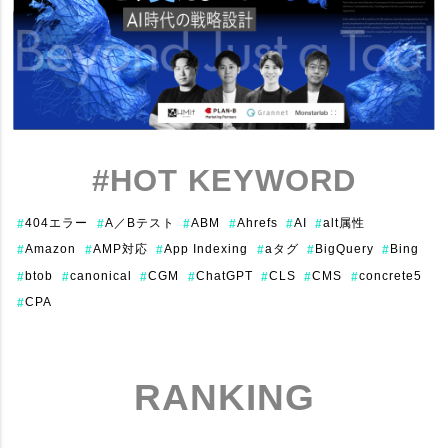
#HOT KEYWORD
404エラー
A／Bテスト
ABM
Ahrefs
AI
alt属性
#
#
#
#
#
#
Amazon
AMP対応
App Indexing
aタグ
BigQuery
Bing
#
#
#
#
#
#
btob
canonical
CGM
ChatGPT
CLS
CMS
concrete5
#
#
#
#
#
#
#
CPA
#
RANKING