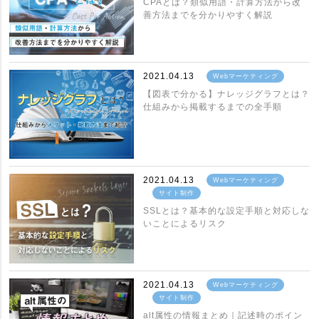
CPAとは？類似用語・計算方法から改
善方法までを分かりやすく解説
2021.04.13
Webマーケティング
【図表で分かる】ナレッジグラフとは？
仕組みから掲載するまでの全手順
2021.04.13
Webマーケティング
サイト制作
SSLとは？基本的な設定手順と対応しな
いことによるリスク
2021.04.13
Webマーケティング
サイト制作
alt属性の情報まとめ｜記述時のポイン