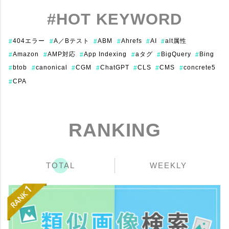
#HOT KEYWORD
404エラー
A／Bテスト
ABM
Ahrefs
AI
alt属性
#
#
#
#
#
#
Amazon
AMP対応
App Indexing
aタグ
BigQuery
Bing
#
#
#
#
#
#
btob
canonical
CGM
ChatGPT
CLS
CMS
concrete5
#
#
#
#
#
#
#
CPA
#
RANKING
TOTAL
WEEKLY