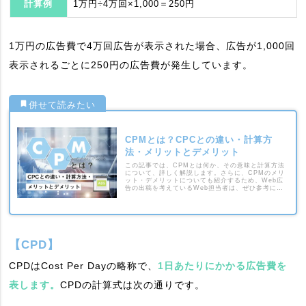
計算例
1万円÷4万回×1,000＝250円
1万円の広告費で4万回広告が表示された場合、広告が1,000回
表示されるごとに250円の広告費が発生しています。
CPMとは？CPCとの違い・計算方
法・メリットとデメリット
この記事では、CPMとは何か、その意味と計算方法
について、詳しく解説します。さらに、CPMのメリ
ット・デメリットについても紹介するため、Web広
告の出稿を考えているWeb担当者は、ぜひ参考にし
てください。
【CPD】
CPDはCost Per Dayの略称で、
1日あたりにかかる広告費を
表します。
CPDの計算式は次の通りです。