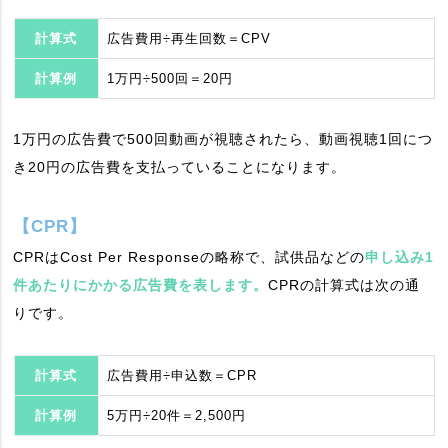
計算式
広告費用÷再生回数＝CPV
計算例
1万円÷500回＝20円
1万円の広告費で500回動画が視聴されたら、動画視聴1回につ
き20円の広告費を支払っていることになります。
【CPR】
CPRはCost Per Responseの略称で、試供品などの
申し込み1
件あたりにかかる広告費を表します。
CPRの計算式は次の通
りです。
計算式
広告費用÷申込数＝CPR
計算例
5万円÷20件＝2,500円