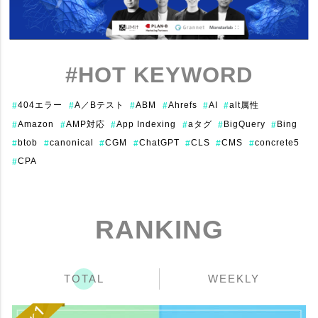
#HOT KEYWORD
404エラー
A／Bテスト
ABM
Ahrefs
AI
alt属性
#
#
#
#
#
#
Amazon
AMP対応
App Indexing
aタグ
BigQuery
Bing
#
#
#
#
#
#
btob
canonical
CGM
ChatGPT
CLS
CMS
concrete5
#
#
#
#
#
#
#
CPA
#
RANKING
TOTAL
WEEKLY