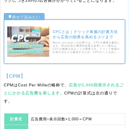
ックにつき25円の広告費がかかっていることになります。
CPCとは｜クリック単価の計算方法
から広告の効果を高めるコツまで
#post_excerptこの記事では、CPCの概要を解説し
ます。Web広告の費用対効果を改善したい場合は、
CPCの概要を知ることが重要です。クリック単価の
計算方法なども解説するため、CPCのことを詳しく
知りたい方は参考にしてください。
【CPM】
CPMはCost Per Milleの略称で、
広告が1,000回表示されるご
とにかかる広告費を表します。
CPMの計算式は次の通りで
す。
計算式
広告費用÷表示回数×1,000＝CPM