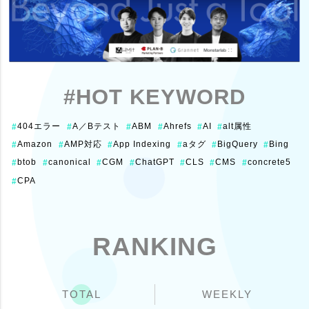
#HOT KEYWORD
404エラー
A／Bテスト
ABM
Ahrefs
AI
alt属性
#
#
#
#
#
#
Amazon
AMP対応
App Indexing
aタグ
BigQuery
Bing
#
#
#
#
#
#
btob
canonical
CGM
ChatGPT
CLS
CMS
concrete5
#
#
#
#
#
#
#
CPA
#
RANKING
TOTAL
WEEKLY