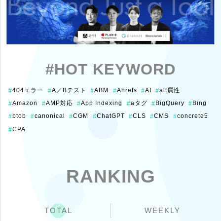
#HOT KEYWORD
404エラー
A／Bテスト
ABM
Ahrefs
AI
alt属性
#
#
#
#
#
#
Amazon
AMP対応
App Indexing
aタグ
BigQuery
Bing
#
#
#
#
#
#
btob
canonical
CGM
ChatGPT
CLS
CMS
concrete5
#
#
#
#
#
#
#
CPA
#
RANKING
TOTAL
WEEKLY