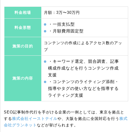
料金相場
月額：3万〜30万円
・一括支払型
料金形態
・月額費用固定型
コンテンツの作成によるアクセス数のアッ
施策の目的
プ
・キーワード選定、競合調査、記事
構成作成などを行うコンテンツ作成
支援
施策の内容
・コンテンツのライティング添削・
指導やタグの使い方などを指導する
ライティング支援
SEO記事制作代行を手がける企業の一例としては、東京を拠点と
する
株式会社イーストテイル
や、大阪を拠点に全国対応を行う
株式
会社グランネット
などが挙げられます。