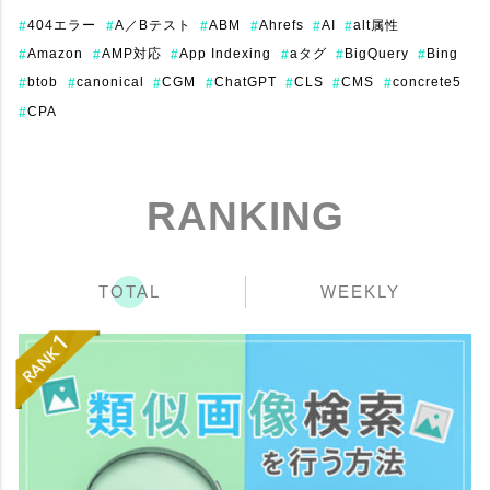
404エラー
A／Bテスト
ABM
Ahrefs
AI
alt属性
#
#
#
#
#
#
Amazon
AMP対応
App Indexing
aタグ
BigQuery
Bing
#
#
#
#
#
#
btob
canonical
CGM
ChatGPT
CLS
CMS
concrete5
#
#
#
#
#
#
#
CPA
#
RANKING
TOTAL
WEEKLY