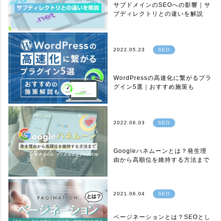
サブドメインのSEOへの影響｜サ
ブディレクトリとの違いを解説
2022.05.23
SEO
WordPressの高速化に繋がるプラ
グイン5選｜おすすめ施策も
2022.06.03
SEO
Googleハネムーンとは？発生理
由から高順位を維持する方法まで
2021.06.04
SEO
ページネーションとは？SEOとし