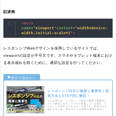
記述例
<meta
name
=
"
viewport
"
content
=
"
width=device-
width,initial-scale=1
"
>
レスポンシブWebデザインを採用しているサイトでは、
viewportの設定が不可欠です。スマホやタブレット端末におけ
る表示崩れを防ぐために、適切な設定を行ってください。
レスポンシブ対応の概要と重要性｜実
装方法もSTEP別に解説！
この記事では、レスポンシブ対応の概要と重要性に
ついて解説します。スマホが普及している現在、レ
スポンシブ対応は欠かせない工程です。実装方法も
紹介するため、Webサイトの管理や運用を担当して
いる人は参考にしてください。