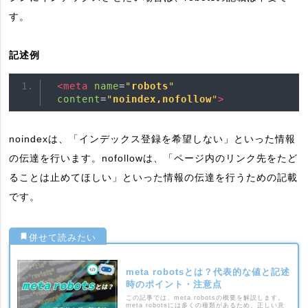
す。
記述例
<meta
name
=
"
robots
"
content
=
"
noindex,nofollow
"
>
noindexは、「インデックス登録を希望しない」といった情報
の伝達を行います。nofollowは、「ページ内のリンク先をたど
ることは止めてほしい」といった情報の伝達を行うための記載
です。
meta robotsとは？代表的な値と記述
時のポイント・注意点
この記事では、meta robotsの概要を解説します。
meta robotsには多くの種類があるため、正しい意