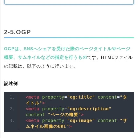
2-5.OGP
OGPは、SNSへシェアを受けた際のページタイトルやページ
概要、サムネイルなどの指定を行うもの
です。HTMLファイル
の記載は、以下のように行います。
記述例
<meta
property
=
"
og:title
"
content
=
"
タ
イトル
"
>
<meta
property
=
"
og:description
"
content
=
"
ページの概要
"
>
<meta
property
=
"
og:image
"
content
=
"
サ
ムネイル画像のURL
"
>