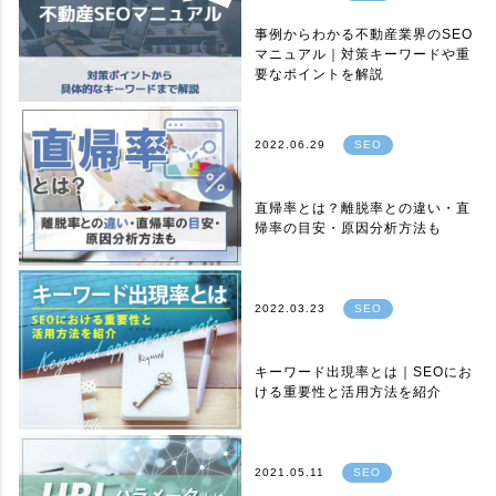
事例からわかる不動産業界のSEO
マニュアル｜対策キーワードや重
要なポイントを解説
2022.06.29
SEO
直帰率とは？離脱率との違い・直
帰率の目安・原因分析方法も
2022.03.23
SEO
キーワード出現率とは｜SEOにお
ける重要性と活用方法を紹介
2021.05.11
SEO