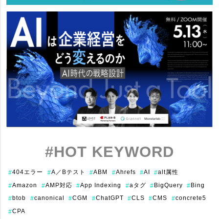
#HOT KEYWORD
404エラー
A／Bテスト
ABM
Ahrefs
AI
alt属性
#
#
#
#
#
#
Amazon
AMP対応
App Indexing
aタグ
BigQuery
Bing
#
#
#
#
#
#
btob
canonical
CGM
ChatGPT
CLS
CMS
concrete5
#
#
#
#
#
#
#
CPA
#