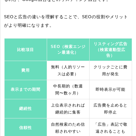
SEOと広告の違いを理解することで、SEOの役割やメリット
がより明確になります。
リスティング広告
SEO（検索エンジ
比較項目
（検索連動型広
ン最適化）
告）
無料（人的リソー
クリックごとに費
費用
スは必要）
用が発生
中長期的（数週
表示までの期間
即時表示が可能
間〜数ヶ月）
上位表示されれば
広告費を止めると
継続性
継続的に集客
即停止
自然検索のため信
「広告」表記で敬
信頼性
頼されやすい
遠されることも