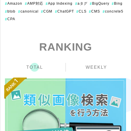
Amazon
AMP対応
App Indexing
aタグ
BigQuery
Bing
#
#
#
#
#
#
btob
canonical
CGM
ChatGPT
CLS
CMS
concrete5
#
#
#
#
#
#
#
CPA
#
RANKING
TOTAL
WEEKLY