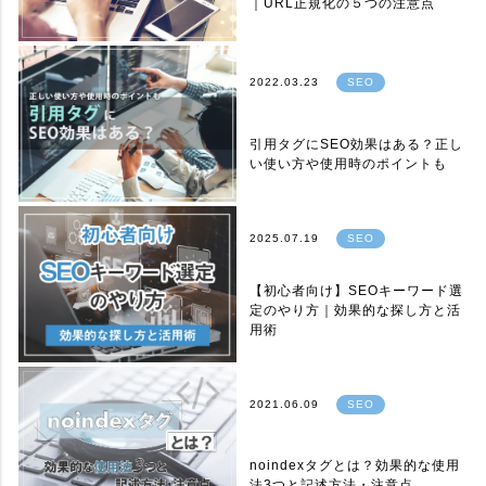
｜URL正規化の５つの注意点
2022.03.23
SEO
引用タグにSEO効果はある？正し
い使い方や使用時のポイントも
2025.07.19
SEO
【初心者向け】SEOキーワード選
定のやり方｜効果的な探し方と活
用術
2021.06.09
SEO
noindexタグとは？効果的な使用
法3つと記述方法・注意点