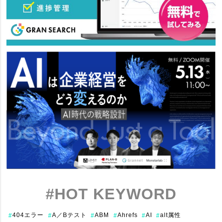
#HOT KEYWORD
404エラー
A／Bテスト
ABM
Ahrefs
AI
alt属性
#
#
#
#
#
#