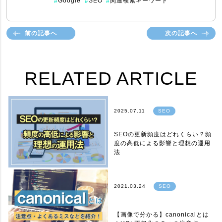
Google
SEO
関連検索キーワード
#
#
#
前の記事へ
次の記事へ
RELATED ARTICLE
2025.07.11
SEO
SEOの更新頻度はどれくらい？頻
度の高低による影響と理想の運用
法
2021.03.24
SEO
【画像で分かる】canonicalとは