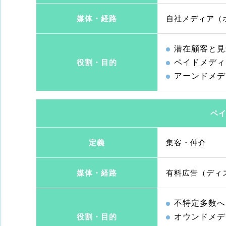
媒体・経路
自社メディア（
潜在顧客と見
ペイドメディ
役割・目的
アーンドメデ
ペ
定義
集客・仲介
媒体・経路
有料広告（ディ
不特定多数へ
オウンドメデ
役割・目的