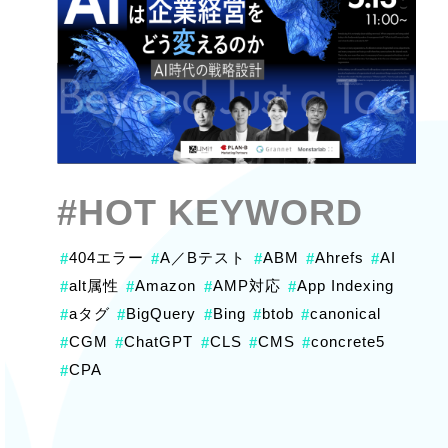
#HOT KEYWORD
404エラー
A／Bテスト
ABM
Ahrefs
AI
#
#
#
#
#
alt属性
Amazon
AMP対応
App Indexing
#
#
#
#
aタグ
BigQuery
Bing
btob
canonical
#
#
#
#
#
CGM
ChatGPT
CLS
CMS
concrete5
#
#
#
#
#
CPA
#