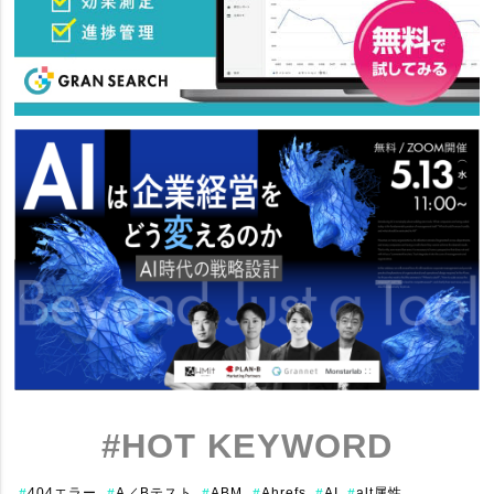
#HOT KEYWORD
404エラー
A／Bテスト
ABM
Ahrefs
AI
alt属性
#
#
#
#
#
#