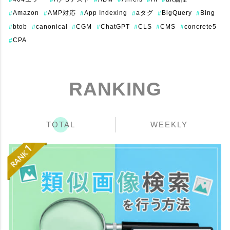
Amazon
AMP対応
App Indexing
aタグ
BigQuery
Bing
#
#
#
#
#
#
btob
canonical
CGM
ChatGPT
CLS
CMS
concrete5
#
#
#
#
#
#
#
CPA
#
RANKING
TOTAL
WEEKLY