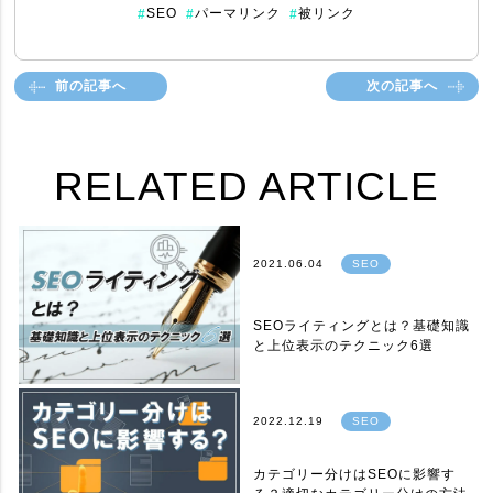
SEO
パーマリンク
被リンク
#
#
#
前の記事へ
次の記事へ
RELATED ARTICLE
2021.06.04
SEO
SEOライティングとは？基礎知識
と上位表示のテクニック6選
2022.12.19
SEO
カテゴリー分けはSEOに影響す