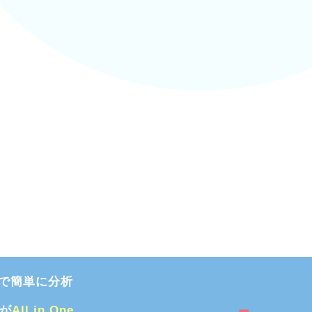
で簡単に分析
能が
All in One