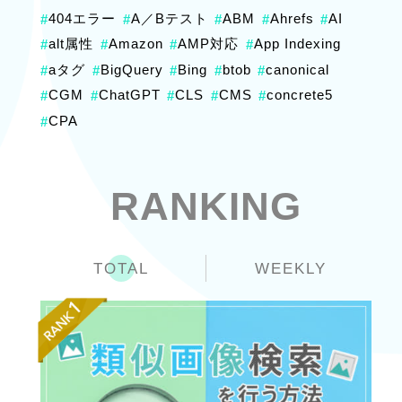
404エラー
A／Bテスト
ABM
Ahrefs
AI
#
#
#
#
#
alt属性
Amazon
AMP対応
App Indexing
#
#
#
#
aタグ
BigQuery
Bing
btob
canonical
#
#
#
#
#
CGM
ChatGPT
CLS
CMS
concrete5
#
#
#
#
#
CPA
#
RANKING
TOTAL
WEEKLY