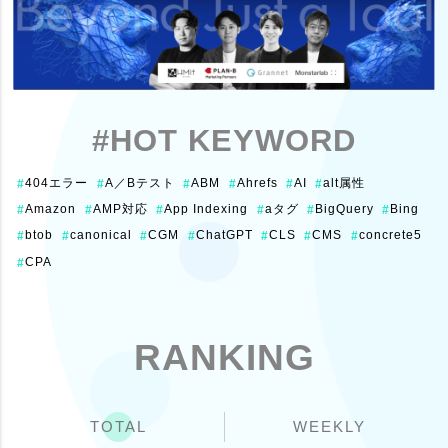
#HOT KEYWORD
404エラー
A／Bテスト
ABM
Ahrefs
AI
alt属性
#
#
#
#
#
#
Amazon
AMP対応
App Indexing
aタグ
BigQuery
Bing
#
#
#
#
#
#
btob
canonical
CGM
ChatGPT
CLS
CMS
concrete5
#
#
#
#
#
#
#
CPA
#
RANKING
TOTAL
WEEKLY