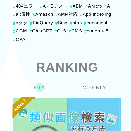
404エラー
A／Bテスト
ABM
Ahrefs
AI
#
#
#
#
#
alt属性
Amazon
AMP対応
App Indexing
#
#
#
#
aタグ
BigQuery
Bing
btob
canonical
#
#
#
#
#
CGM
ChatGPT
CLS
CMS
concrete5
#
#
#
#
#
CPA
#
RANKING
TOTAL
WEEKLY