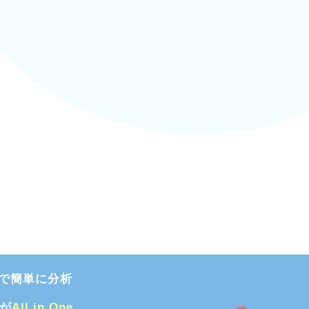
で簡単に分析
能が
All in One