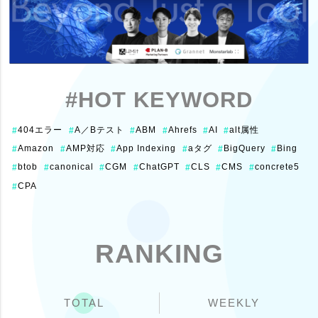
#HOT KEYWORD
404エラー
A／Bテスト
ABM
Ahrefs
AI
alt属性
#
#
#
#
#
#
Amazon
AMP対応
App Indexing
aタグ
BigQuery
Bing
#
#
#
#
#
#
btob
canonical
CGM
ChatGPT
CLS
CMS
concrete5
#
#
#
#
#
#
#
CPA
#
RANKING
TOTAL
WEEKLY