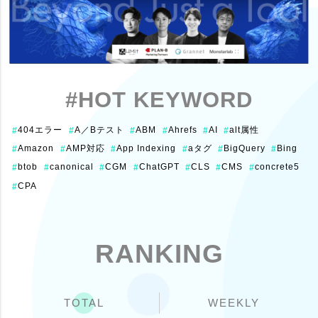
#HOT KEYWORD
404エラー
A／Bテスト
ABM
Ahrefs
AI
alt属性
#
#
#
#
#
#
Amazon
AMP対応
App Indexing
aタグ
BigQuery
Bing
#
#
#
#
#
#
btob
canonical
CGM
ChatGPT
CLS
CMS
concrete5
#
#
#
#
#
#
#
CPA
#
RANKING
TOTAL
WEEKLY