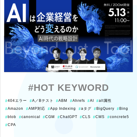
#HOT KEYWORD
404エラー
A／Bテスト
ABM
Ahrefs
AI
alt属性
#
#
#
#
#
#
Amazon
AMP対応
App Indexing
aタグ
BigQuery
Bing
#
#
#
#
#
#
btob
canonical
CGM
ChatGPT
CLS
CMS
concrete5
#
#
#
#
#
#
#
CPA
#