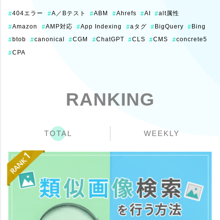
404エラー
A／Bテスト
ABM
Ahrefs
AI
alt属性
#
#
#
#
#
#
Amazon
AMP対応
App Indexing
aタグ
BigQuery
Bing
#
#
#
#
#
#
btob
canonical
CGM
ChatGPT
CLS
CMS
concrete5
#
#
#
#
#
#
#
CPA
#
RANKING
TOTAL
WEEKLY