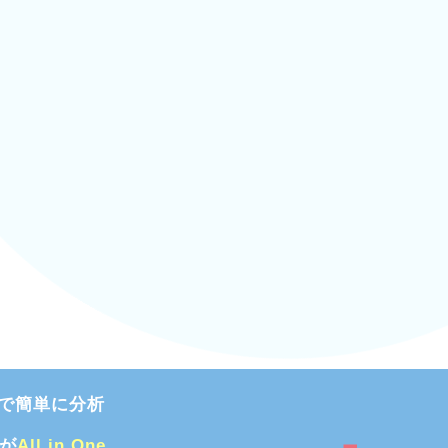
で簡単に分析
能が
All in One