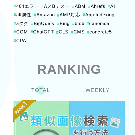
404エラー
A／Bテスト
ABM
Ahrefs
AI
#
#
#
#
#
alt属性
Amazon
AMP対応
App Indexing
#
#
#
#
aタグ
BigQuery
Bing
btob
canonical
#
#
#
#
#
CGM
ChatGPT
CLS
CMS
concrete5
#
#
#
#
#
CPA
#
RANKING
TOTAL
WEEKLY