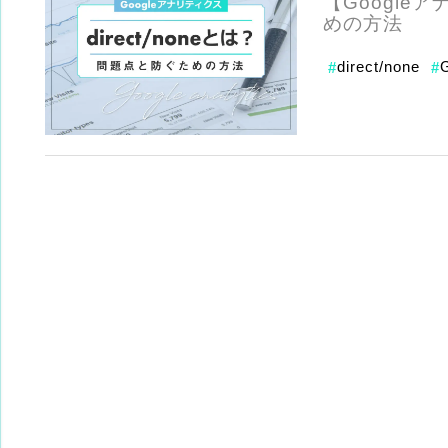
【Googleア
めの方法
direct/none
#
#