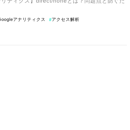
ナリティクス】direct/noneとは？問題点と防ぐた
Googleアナリティクス
アクセス解析
#