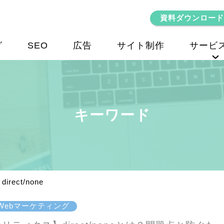
資料ダウンロード
グ
SEO
広告
サイト制作
サービ
SEOコンサルティング
キーワード
direct/none
Webマーケティング