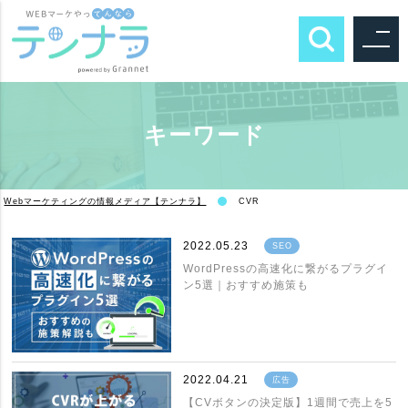
キーワード
Webマーケティングの情報メディア【テンナラ】
CVR
2022.05.23
SEO
WordPressの高速化に繋がるプラグイ
ン5選｜おすすめ施策も
2022.04.21
広告
【CVボタンの決定版】1週間で売上を5