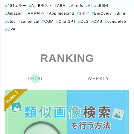
404エラー
A／Bテスト
ABM
Ahrefs
AI
alt属性
#
#
#
#
#
#
Amazon
AMP対応
App Indexing
aタグ
BigQuery
Bing
#
#
#
#
#
#
btob
canonical
CGM
ChatGPT
CLS
CMS
concrete5
#
#
#
#
#
#
#
CPA
#
RANKING
TOTAL
WEEKLY