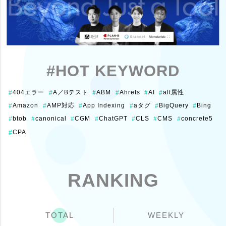
#HOT KEYWORD
404エラー
A／Bテスト
ABM
Ahrefs
AI
alt属性
#
#
#
#
#
#
Amazon
AMP対応
App Indexing
aタグ
BigQuery
Bing
#
#
#
#
#
#
btob
canonical
CGM
ChatGPT
CLS
CMS
concrete5
#
#
#
#
#
#
#
CPA
#
RANKING
TOTAL
WEEKLY