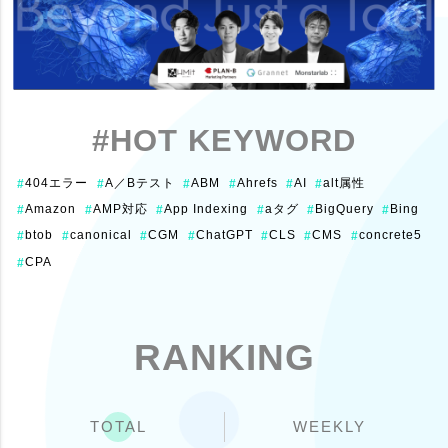
#HOT KEYWORD
404エラー
A／Bテスト
ABM
Ahrefs
AI
alt属性
#
#
#
#
#
#
Amazon
AMP対応
App Indexing
aタグ
BigQuery
Bing
#
#
#
#
#
#
btob
canonical
CGM
ChatGPT
CLS
CMS
concrete5
#
#
#
#
#
#
#
CPA
#
RANKING
TOTAL
WEEKLY