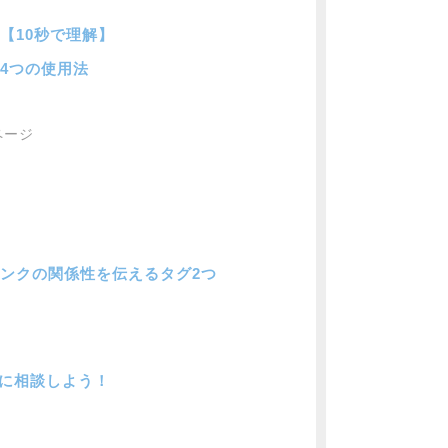
か？【10秒で理解】
的な4つの使用法
ページ
外部リンクの関係性を伝えるタグ2つ
者に相談しよう！