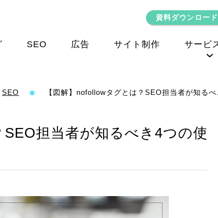
資料ダウンロード
グ
SEO
広告
サイト制作
サービ
SEOコンサルティング
SEO
【図解】nofollowタグとは？SEO担当者が知る
は？SEO担当者が知るべき4つの使