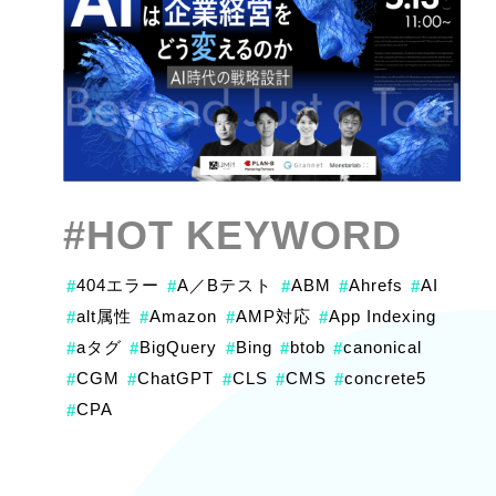
#HOT KEYWORD
404エラー
A／Bテスト
ABM
Ahrefs
AI
#
#
#
#
#
alt属性
Amazon
AMP対応
App Indexing
#
#
#
#
aタグ
BigQuery
Bing
btob
canonical
#
#
#
#
#
CGM
ChatGPT
CLS
CMS
concrete5
#
#
#
#
#
CPA
#