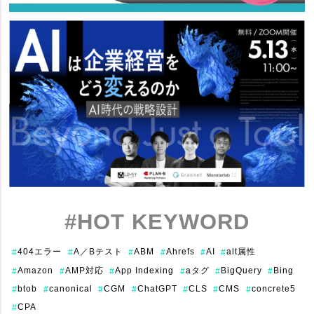
#HOT KEYWORD
404エラー
A／Bテスト
ABM
Ahrefs
AI
alt属性
#
#
#
#
#
#
Amazon
AMP対応
App Indexing
aタグ
BigQuery
Bing
#
#
#
#
#
#
btob
canonical
CGM
ChatGPT
CLS
CMS
concrete5
#
#
#
#
#
#
#
CPA
#