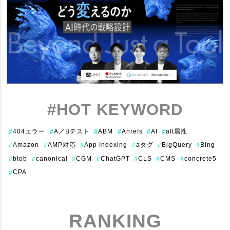
#HOT KEYWORD
404エラー
A／Bテスト
ABM
Ahrefs
AI
alt属性
#
#
#
#
#
#
Amazon
AMP対応
App Indexing
aタグ
BigQuery
Bing
#
#
#
#
#
#
btob
canonical
CGM
ChatGPT
CLS
CMS
concrete5
#
#
#
#
#
#
#
CPA
#
RANKING