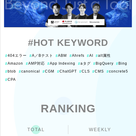
#HOT KEYWORD
404エラー
A／Bテスト
ABM
Ahrefs
AI
alt属性
#
#
#
#
#
#
Amazon
AMP対応
App Indexing
aタグ
BigQuery
Bing
#
#
#
#
#
#
btob
canonical
CGM
ChatGPT
CLS
CMS
concrete5
#
#
#
#
#
#
#
CPA
#
RANKING
TOTAL
WEEKLY