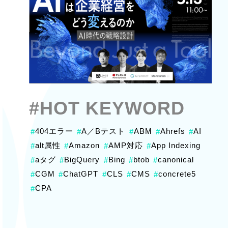
#HOT KEYWORD
404エラー
A／Bテスト
ABM
Ahrefs
AI
#
#
#
#
#
alt属性
Amazon
AMP対応
App Indexing
#
#
#
#
aタグ
BigQuery
Bing
btob
canonical
#
#
#
#
#
CGM
ChatGPT
CLS
CMS
concrete5
#
#
#
#
#
CPA
#