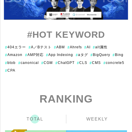
#HOT KEYWORD
404エラー
A／Bテスト
ABM
Ahrefs
AI
alt属性
#
#
#
#
#
#
Amazon
AMP対応
App Indexing
aタグ
BigQuery
Bing
#
#
#
#
#
#
btob
canonical
CGM
ChatGPT
CLS
CMS
concrete5
#
#
#
#
#
#
#
CPA
#
RANKING
TOTAL
WEEKLY