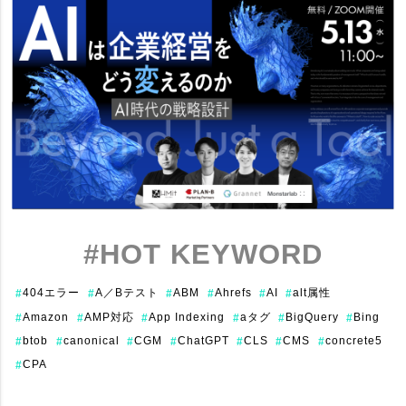
#HOT KEYWORD
404エラー
A／Bテスト
ABM
Ahrefs
AI
alt属性
#
#
#
#
#
#
Amazon
AMP対応
App Indexing
aタグ
BigQuery
Bing
#
#
#
#
#
#
btob
canonical
CGM
ChatGPT
CLS
CMS
concrete5
#
#
#
#
#
#
#
CPA
#