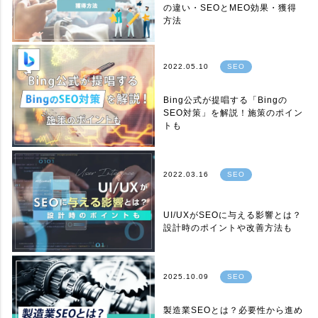
の違い・SEOとMEO効果・獲得
方法
2022.05.10
SEO
Bing公式が提唱する「Bingの
SEO対策」を解説！施策のポイン
トも
2022.03.16
SEO
UI/UXがSEOに与える影響とは？
設計時のポイントや改善方法も
2025.10.09
SEO
製造業SEOとは？必要性から進め