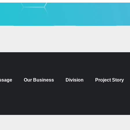
ssage
Our Business
Division
Project Story