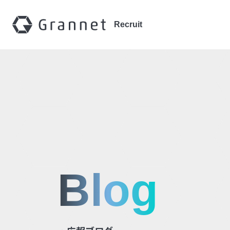
Recruit
B
Blog
l
o
g