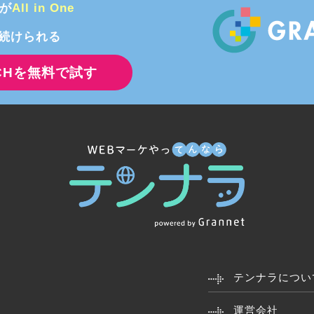
能が
All in One
続けられる
RCHを無料で試す
テンナラについ
運営会社