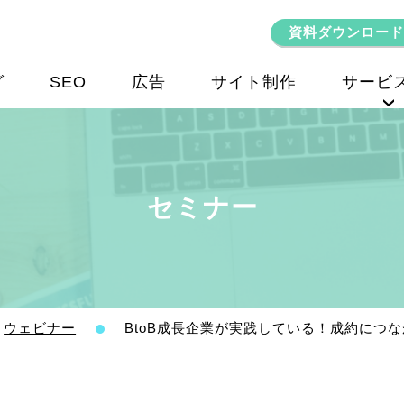
資料ダウンロード
グ
SEO
広告
サイト制作
サービ
SEOコンサルティング
セミナー
ウェビナー
BtoB成長企業が実践している！成約につな