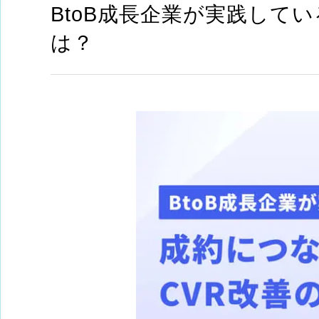
BtoB成長企業が実践して
は？